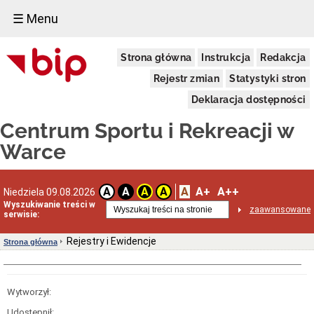
☰ Menu
Centrum
Strona główna
Instrukcja
Redakcja
Sportu
i
Rejestr zmian
Statystyki stron
Rekreacji
w
Deklaracja dostępności
Warce
Dane
Centrum Sportu i Rekreacji w
adresowe
Warce
Zgłoszenia
wewnętrzne
Podstawy
prawne
A
A+
A++
A
A
A
A
Niedziela 09.08.2026
działania
Wyszukiwanie treści w
zaawansowane
serwisie:
Statut
Centrum
Sportu
Rejestry i Ewidencje
Strona główna
i
Rekreacji
Przedmiot
działania
Wytworzył:
i
kompetencje
Udostępnił: