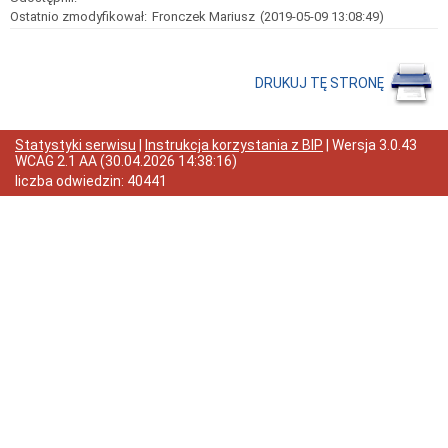
Ostatnio zmodyfikował:
Fronczek Mariusz
(2019-05-09 13:08:49)
Organy
i
osoby
sprawujące
DRUKUJ TĘ STRONĘ
funkcje
Majątek
Tryb
Statystyki serwisu
|
Instrukcja korzystania z BIP
| Wersja
3.0.43
działania
WCAG 2.1 AA
(
30.04.2026 14:38:16
)
Biuletyn
liczba odwiedzin:
40441
Informacji
Publicznej
Deklaracja
dostępności
Raport
o
stanie
zapewniania
dostępności
podmiotu
publicznego
2024
(.pdf
79
KB)