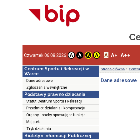
Ce
A
A+
A++
A
A
A
A
Czwartek 06.08.2026
Centrum Sportu i Rekreacji w
Strona główna
Centru
Warce
Dane adresowe
Dane adresowe
Zgłoszenia wewnętrzne
Podstawy prawne działania
Statut Centrum Sportu i Rekreacji
Przedmiot działania i kompetencje
Organy i osoby sprawujące funkcje
Majątek
Tryb działania
Biuletyn Informacji Publicznej