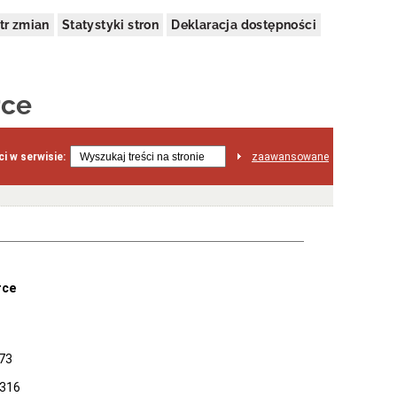
tr zmian
Statystyki stron
Deklaracja dostępności
rce
i w serwisie:
zaawansowane
rce
 73
9316