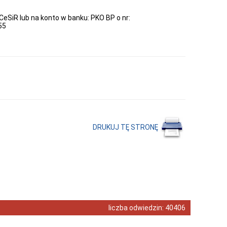
CeSiR lub na konto w banku: PKO BP o nr:
55
DRUKUJ TĘ STRONĘ
liczba odwiedzin:
40406