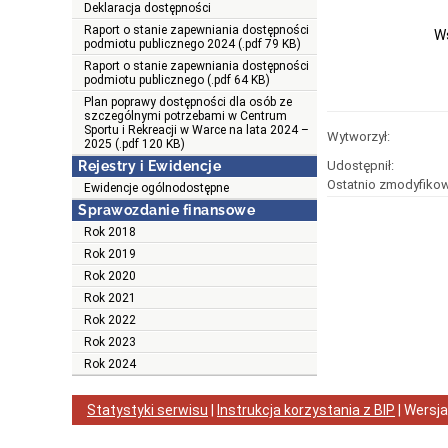
Deklaracja dostępności
Raport o stanie zapewniania dostępności
Ws
podmiotu publicznego 2024 (.pdf 79 KB)
Raport o stanie zapewniania dostępności
podmiotu publicznego (.pdf 64 KB)
Plan poprawy dostępności dla osób ze
szczególnymi potrzebami w Centrum
Sportu i Rekreacji w Warce na lata 2024 –
Wytworzył:
2025 (.pdf 120 KB)
Rejestry i Ewidencje
Udostępnił:
Ostatnio zmodyfikow
Ewidencje ogólnodostępne
Sprawozdanie finansowe
Rok 2018
Rok 2019
Rok 2020
Rok 2021
Rok 2022
Rok 2023
Rok 2024
Statystyki serwisu
|
Instrukcja korzystania z BIP
| Wersj